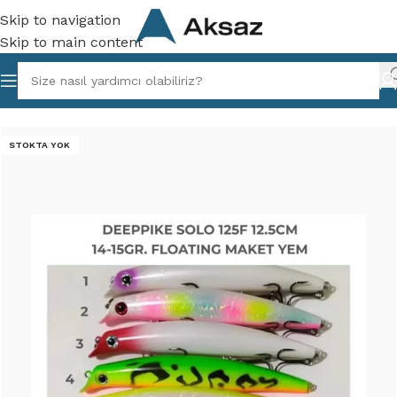
Skip to navigation
Skip to main content
lıkçılık
/
Vibrasyon ve Maket Yemler
/
Suni ve Maket Yemler
STOKTA YOK