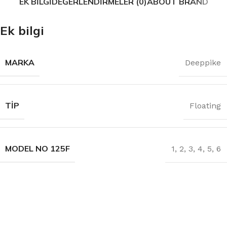
EK BILGI
DEĞERLENDIRMELER (0)
ABOUT BRAND
Ek bilgi
MARKA
Deeppike
TIP
Floating
MODEL NO 125F
1
,
2
,
3
,
4
,
5
,
6