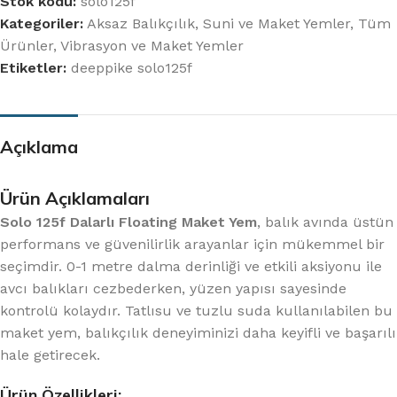
Stok kodu:
solo125f
Kategoriler:
Aksaz Balıkçılık
,
Suni ve Maket Yemler
,
Tüm
Ürünler
,
Vibrasyon ve Maket Yemler
Etiketler:
deeppike solo125f
Açıklama
Ürün Açıklamaları
Solo 125f Dalarlı Floating Maket Yem
, balık avında üstün
performans ve güvenilirlik arayanlar için mükemmel bir
seçimdir. 0-1 metre dalma derinliği ve etkili aksiyonu ile
avcı balıkları cezbederken, yüzen yapısı sayesinde
kontrolü kolaydır. Tatlısu ve tuzlu suda kullanılabilen bu
maket yem, balıkçılık deneyiminizi daha keyifli ve başarılı
hale getirecek.
Ürün Özellikleri: