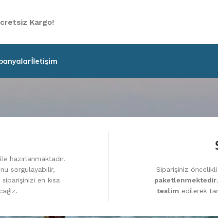
cretsiz Kargo!
anyalar
İletişim
ile hazırlanmaktadır.
Siparişiniz öncelik
u sorgulayabilir,
paketlenmektedir
 siparişinizi en kısa
teslim
edilerek tar
cağız.