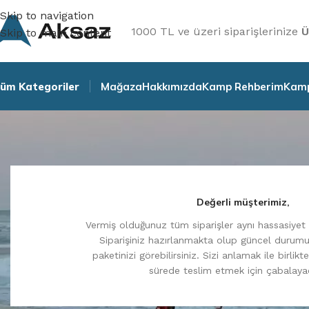
Skip to navigation
1000 TL ve üzeri siparişlerinize
Ü
Skip to main content
üm Kategoriler
Mağaza
Hakkımızda
Kamp Rehberim
Kamp
Değerli müşterimiz,
Vermiş olduğunuz tüm siparişler aynı hassasiyet 
Siparişiniz hazırlanmakta olup güncel durumun
paketinizi görebilirsiniz. Sizi anlamak ile birlikte
sürede teslim etmek için çabalaya