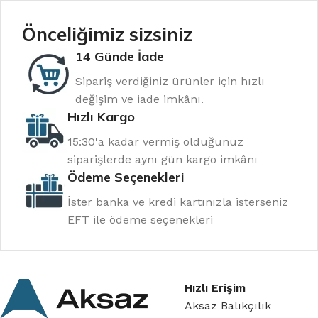
Suni ve Maket Yemler
LRF Olta Makineleri
Önceliğimiz sizsiniz
Silikon Yemler
Jig Olta Makineleri
14 Günde İade
Vibrasyon Yemler
Surf Olta Makineleri
Jig Yemler
Genel Olta Makineleri
Sipariş verdiğiniz ürünler için hızlı
değişim ve iade imkânı.
Kaşık Yemler
Sazan Olta Makineleri
Hızlı Kargo
OLTA IĞNELERI
BALIKÇI KUTULARI
15:30'a kadar vermiş olduğunuz
Zoka & Jig Olta İğneleri
Takım Çantaları
siparişlerde aynı gün kargo imkânı
Ödeme Seçenekleri
Sazan Olta İğneleri
Kamış Çantaları
Paketli Olta İğneleri
Yem Kutuları
İster banka ve kredi kartınızla isterseniz
EFT ile ödeme seçenekleri
BALIK AVI AKSESUARLARI
BALIK AVI GİYİM
Alarm ve Ziller
Balıkçı Çizmeleri
Makas ve Penseler
Balıkçı Yelekleri
Hızlı Erişim
Fırdöndü ve Klipsler
Balıkçı T-Shirt
Aksaz Balıkçılık