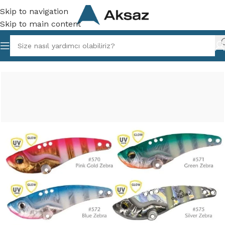
Skip to navigation
Skip to main content
az Balıkçılık
/
Vibrasyon ve Maket Yemler
/
Vibrasyon Yemler