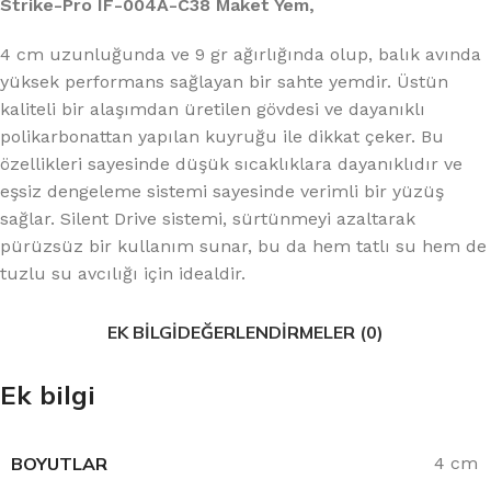
Strike-Pro IF-004A-C38 Maket Yem,
4 cm uzunluğunda ve 9 gr ağırlığında olup, balık avında
yüksek performans sağlayan bir sahte yemdir. Üstün
kaliteli bir alaşımdan üretilen gövdesi ve dayanıklı
polikarbonattan yapılan kuyruğu ile dikkat çeker. Bu
özellikleri sayesinde düşük sıcaklıklara dayanıklıdır ve
eşsiz dengeleme sistemi sayesinde verimli bir yüzüş
sağlar. Silent Drive sistemi, sürtünmeyi azaltarak
pürüzsüz bir kullanım sunar, bu da hem tatlı su hem de
tuzlu su avcılığı için idealdir.
EK BILGI
DEĞERLENDIRMELER (0)
Ek bilgi
BOYUTLAR
4 cm