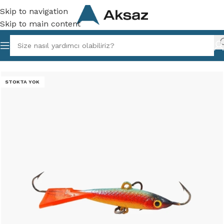
Skip to navigation
Skip to main content
lıkçılık
/
Vibrasyon ve Maket Yemler
/
Suni ve Maket Yemler
STOKTA YOK