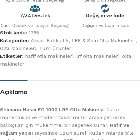
Aynı Günde Teslim Seçeneği
Geniş Ürün Yelpazesi
7/24 Destek
Değişim ve İade
Canlı Destek ve İletişim Seçeneği
Değişim ve İade imkanı
Stok kodu:
1356
Kategoriler:
Aksaz Balıkçılık
,
LRF & Spin Olta Makineleri
,
Olta Makineleri
,
Tüm Ürünler
Etiketler:
hafif otla makineleri
,
lrf olta makineleri
,
olta
makineleri
Açıklama
Shimano Nasci FC 1000 LRF Olta Makinesi
, üstün
mühendislik ve modern tasarımı bir araya getirerek
balıkçılar için mükemmel bir seçenek sunar.
Hafif ve
sağlam yapısı
sayesinde uzun süreli kullanımlarda bile