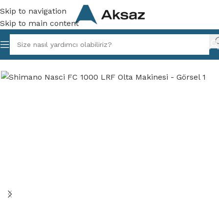
Skip to navigation
Skip to main content
ksaz Balıkçılık
/
Olta Makineleri
/
LRF & Spin Olta Makineleri