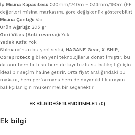
İp Misina Kapasitesi:
0.10mm/240m – 0.13mm/190m (PE
değerleri misina markasına göre değişkenlik gösterebilir)
Misina Çentiği:
Var
Ürün Ağırlığı:
205 gr
Geri Vites (Anti reverse):
Yok
Yedek Kafa:
Yok
Shimano’nun bu yeni serisi,
HAGANE Gear
,
X-SHIP
,
Coreprotect
gibi en yeni teknolojilerle donatılmıştır, bu
da onu hem tatlı su hem de kıyı tuzlu su balıkçılığı için
ideal bir seçim haline getirir. Orta fiyat aralığındaki bu
makara, hem performans hem de dayanıklılık arayan
balıkçılar için mükemmel bir seçenektir.
EK BILGI
DEĞERLENDIRMELER (0)
Ek bilgi