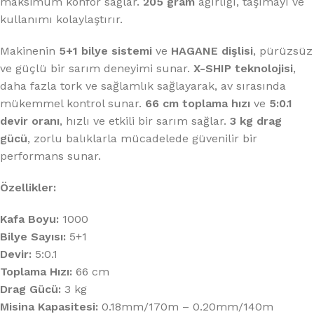
maksimum konfor sağlar.
205 gram
ağırlığı, taşımayı ve
kullanımı kolaylaştırır.
Makinenin
5+1 bilye sistemi
ve
HAGANE dişlisi
, pürüzsüz
ve güçlü bir sarım deneyimi sunar.
X-SHIP teknolojisi
,
daha fazla tork ve sağlamlık sağlayarak, av sırasında
mükemmel kontrol sunar.
66 cm toplama hızı
ve
5:0.1
devir oranı
, hızlı ve etkili bir sarım sağlar.
3 kg drag
gücü
, zorlu balıklarla mücadelede güvenilir bir
performans sunar.
Özellikler:
Kafa Boyu:
1000
Bilye Sayısı:
5+1
Devir:
5:0.1
Toplama Hızı:
66 cm
Drag Gücü:
3 kg
Misina Kapasitesi:
0.18mm/170m – 0.20mm/140m