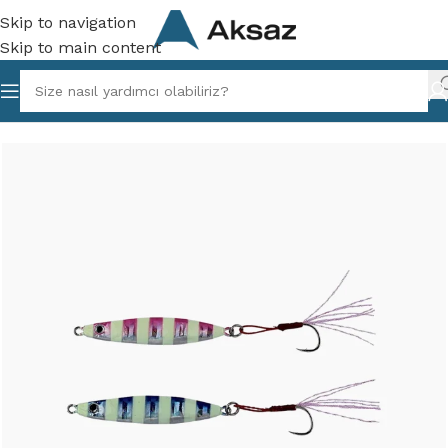
Skip to navigation
Skip to main content
lıkçılık
/
Vibrasyon ve Maket Yemler
/
Suni ve Maket Yemler