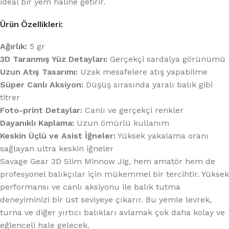
ideal bir yem haline getirir.
Ürün Özellikleri:
Ağırlık:
5 gr
3D Taranmış Yüz Detayları:
Gerçekçi sardalya görünümü
Uzun Atış Tasarımı:
Uzak mesafelere atış yapabilme
Süper Canlı Aksiyon:
Düşüş sırasında yaralı balık gibi
titrer
Foto-print Detaylar:
Canlı ve gerçekçi renkler
Dayanıklı Kaplama:
Uzun ömürlü kullanım
Keskin Üçlü ve Asist İğneler:
Yüksek yakalama oranı
sağlayan ultra keskin iğneler
Savage Gear 3D Slim Minnow Jig, hem amatör hem de
profesyonel balıkçılar için mükemmel bir tercihtir. Yüksek
performansı ve canlı aksiyonu ile balık tutma
deneyiminizi bir üst seviyeye çıkarır. Bu yemle levrek,
turna ve diğer yırtıcı balıkları avlamak çok daha kolay ve
eğlenceli hale gelecek.