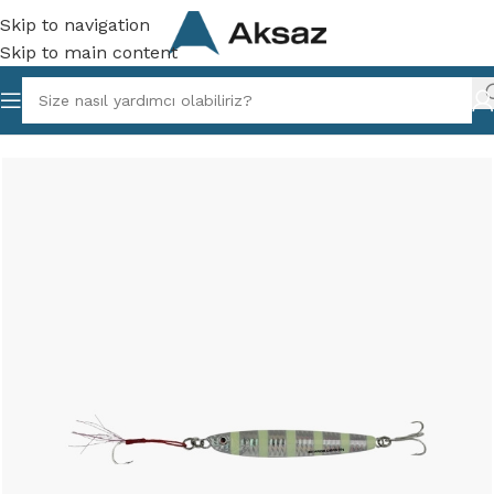
Skip to navigation
Skip to main content
yfa
/
Aksaz Balıkçılık
/
Vibrasyon ve Maket Yemler
/
Jig Yemler