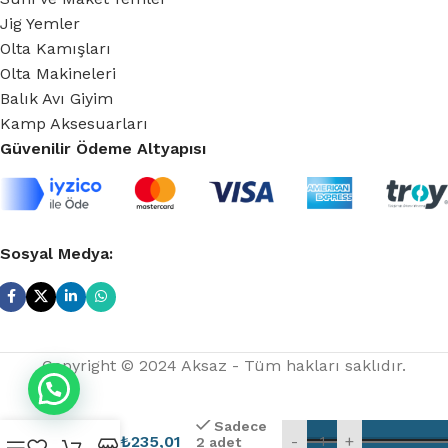
Jig Yemler
Olta Kamışları
Olta Makineleri
Balık Avı Giyim
Kamp Aksesuarları
Güvenilir Ödeme Altyapısı
Sosyal Medya:
Copyright © 2024 Aksaz - Tüm hakları saklıdır.
Savage
Gear
Sadece
3D Slim
₺
235,01
-
+
2 adet