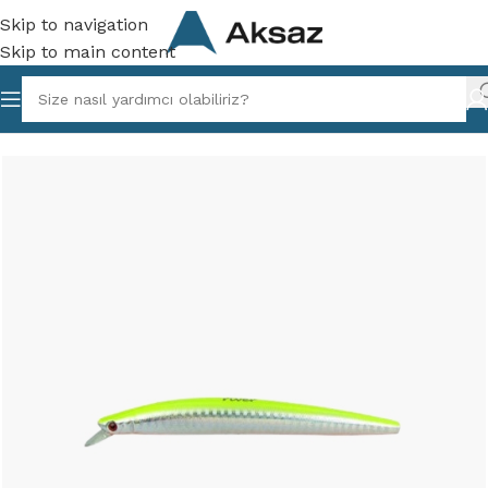
Skip to navigation
Skip to main content
lıkçılık
/
Vibrasyon ve Maket Yemler
/
Suni ve Maket Yemler