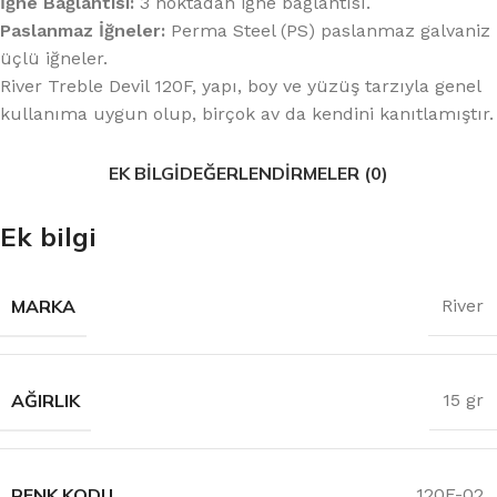
İğne Bağlantısı:
3 noktadan iğne bağlantısı.
Paslanmaz İğneler:
Perma Steel (PS) paslanmaz galvaniz
üçlü iğneler.
River Treble Devil 120F, yapı, boy ve yüzüş tarzıyla genel
kullanıma uygun olup, birçok av da kendini kanıtlamıştır.
EK BILGI
DEĞERLENDIRMELER (0)
Ek bilgi
MARKA
River
AĞIRLIK
15 gr
RENK KODU
120F-02