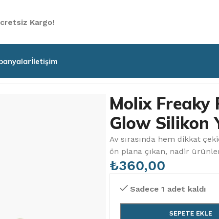
cretsiz Kargo!
anyalar
İletişim
likon Yemler
/
Molix Freaky Rock 2″ 8 Pcs Solid Glow Silik
Molix Freaky 
Glow Silikon
Av sırasında hem dikkat çekici
ön plana çıkan, nadir ürünl
₺
360,00
Sadece 1 adet kaldı
SEPETE EKLE