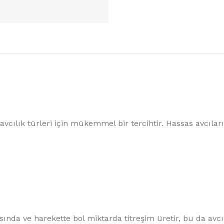
Teleskobik Olta Kamışlar
Surf ve Sazan Kamışlar
LRF Olta Kamışları
Göl ve Düz Kamışlar
Spin Kamışlar
MISINALAR
Monofilament Misinalar
vcılık türleri için mükemmel bir tercihtir. Hassas avcıların
Fluorokarbon Misinalar
Bobin Misinalar
ında ve harekette bol miktarda titreşim üretir, bu da avcı 