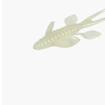
BALIK YEMLERI
OLTA MAKINELERI