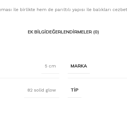
ması ile birlikte hem de parıltılı yapısı ile balıkları cezb
EK BILGI
DEĞERLENDIRMELER (0)
MARKA
5 cm
TIP
82 solid glow
Hafta Sonuna,
Planlayanlar
Vibrasyon, maket yeml
ve daha fazlası Aksaz 