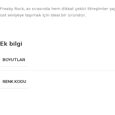
Kamış Tutucu ve Sehpalar
Buff ve Bileklikler
Freaky Rock, av sırasında hem dikkat çekici titreşimler yay
üst seviyeye taşımak için ideal bir üründür.
Ek bilgi
BOYUTLAR
RENK KODU