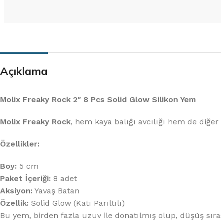
Suni ve Maket Yemler
LRF Olta Makineleri
Silikon Yemler
Jig Olta Makineleri
Vibrasyon Yemler
Surf Olta Makineleri
Jig Yemler
Genel Olta Makineleri
Açıklama
Kaşık Yemler
Sazan Olta Makineleri
OLTA IĞNELERI
BALIKÇI KUTULARI
Molix Freaky Rock 2″ 8 Pcs Solid Glow Silikon Yem
Zoka & Jig Olta İğneleri
Takım Çantaları
Molix Freaky Rock
, hem kaya balığı avcılığı hem de diğer a
Sazan Olta İğneleri
Kamış Çantaları
Paketli Olta İğneleri
Yem Kutuları
Özellikler:
BALIK AVI AKSESUARLARI
BALIK AVI GİYİM
Boy:
5 cm
Alarm ve Ziller
Balıkçı Çizmeleri
Paket İçeriği:
8 adet
Makas ve Penseler
Balıkçı Yelekleri
Aksiyon:
Yavaş Batan
Özellik:
Solid Glow (Katı Parıltılı)
Fırdöndü ve Klipsler
Balıkçı T-Shirt
Bu yem, birden fazla uzuv ile donatılmış olup, düşüş sıras