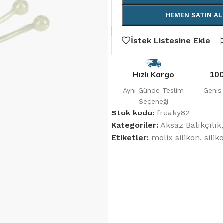
HEMEN SATIN AL
İstek Listesine Ekle
Hızlı Kargo
100
Aynı Günde Teslim
Geniş
Seçeneği
Stok kodu:
freaky82
Kategoriler:
Aksaz Balıkçılık
,
Etiketler:
molix silikon
,
silik
OLTA KAMIŞLARI