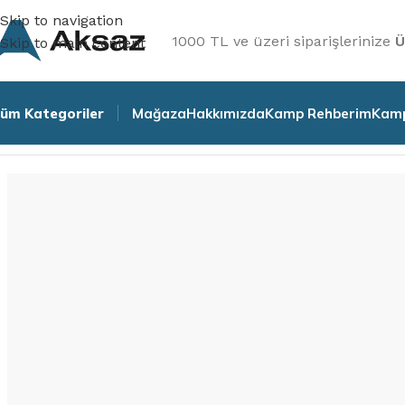
Skip to navigation
1000 TL ve üzeri siparişlerinize
Ü
Skip to main content
üm Kategoriler
Mağaza
Hakkımızda
Kamp Rehberim
Kamp
Ana Sayfa
/
Aksaz Balıkçılık
/
Vibrasyon ve Maket Yemler
/
Si