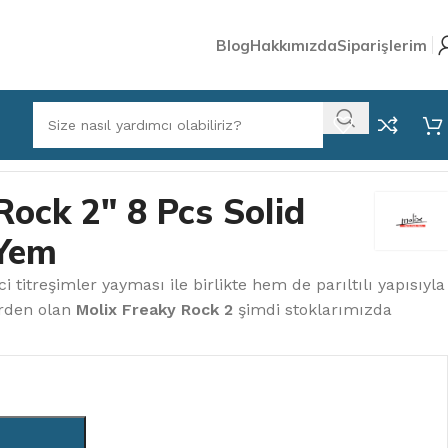
Blog
Hakkımızda
Siparişlerim
on Yem
Rock 2″ 8 Pcs Solid
 Yem
 titreşimler yayması ile birlikte hem de parıltılı yapısıyla
erden olan
Molix Freaky Rock 2
şimdi stoklarımızda