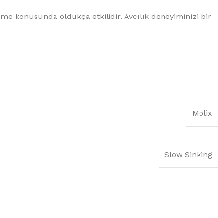
etme konusunda oldukça etkilidir. Avcılık deneyiminizi bir
Molix
Slow Sinking
 Balık Avını
a
er, oltalar, kamışlar
Balıkçılık'da!