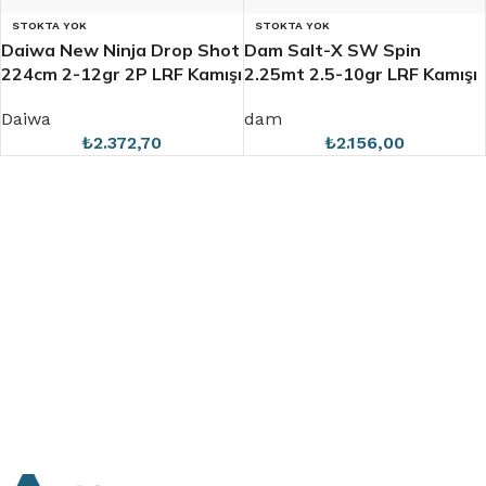
STOKTA YOK
STOKTA YOK
Daiwa New Ninja Drop Shot
Dam Salt-X SW Spin
224cm 2-12gr 2P LRF Kamışı
2.25mt 2.5-10gr LRF Kamışı
Daiwa
dam
₺
2.372,70
₺
2.156,00